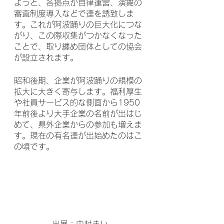
ようと、各拠点が自律運営、演舞の
審査制度導入などで連を誘致しま
す。これが阿波踊りの巨大化につな
がり、この際収集がつかなくなった
ことで、取り纏め団体としての協会
が設立されます。
昭和後期、企業が阿波踊りの規模の
拡大に大きく寄与します。福利厚生
や社員サービス的な側面から1950
年前後より大手企業の名前が出はじ
めて、県外企業からの参加も増えま
す。現在の有名連が出始めたのはこ
の頃です。
出展：中村まい