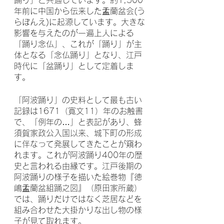
年前に中国から伝来した盂蘭盆会(う
らぼんえ)に起源しています。大きな
影響を与えたのが一遍上人による
「踊り念仏」、これが「踊り」が主
体となる「念仏踊り」となり、江戸
時代に「盆踊り」として定着しま
す。
「阿波踊り」の史料として最も古い
記録は1671（寛文11）年のお触書
で、「例年の…」と表記があり、蜂
須賀家政公入国以来、城下町の形成
に伴なって発展してきたことが窺わ
れます。これが阿波踊り400年の歴
史と言われる由縁です。江戸後期の
阿波踊りの様子を描いた絵巻物『徳
嶋盂蘭盆組踊之図』（原田家所蔵）
では、踊りだけではなく芝居などを
組み合わせた大掛かりな出し物の様
子が見て取れます。