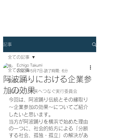
横浜阿波おどりプロジェクト
記事
全ての記事
Echigo Takumi
全ての記事
2023年5月7日
読了時間: 6分
阿波踊りにおける企業参
開催レポート
加の効果
阿波おどり未来へつなぐ実行委員会
今回は、阿波踊り伝統とその縁取り
～企業参加の効果～についてご紹介
したいと思います。
当方が阿波踊りを横浜で始めた理由
の一つに、社会的処方による「分断
する社会、孤独・孤立」の解決があ