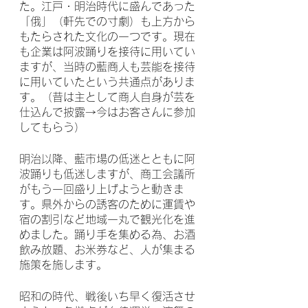
た。江戸・明治時代に盛んであった
「俄」（軒先での寸劇）も上方から
もたらされた文化の一つです。現在
も企業は阿波踊りを接待に用いてい
ますが、当時の藍商人も芸能を接待
に用いていたという共通点がありま
す。（昔は主として商人自身が芸を
仕込んで披露→今はお客さんに参加
してもらう）
明治以降、藍市場の低迷とともに阿
波踊りも低迷しますが、商工会議所
がもう一回盛り上げようと動きま
す。県外からの誘客のために運賃や
宿の割引など地域一丸で観光化を進
めました。踊り手を集める為、お酒
飲み放題、お米券など、人が集まる
施策を施します。
昭和の時代、戦後いち早く復活させ