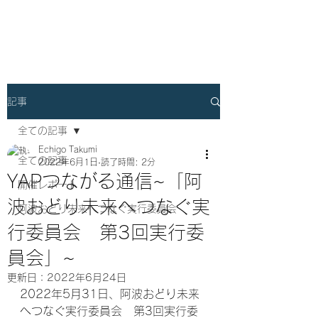
横浜阿波おどりプロジェクト
記事
全ての記事
Echigo Takumi
全ての記事
2022年6月1日
読了時間: 2分
YAPつながる通信~「阿
開催レポート
波おどり未来へつなぐ実
阿波おどり未来へつなぐ実行委員会
行委員会 第3回実行委
員会」~
更新日：
2022年6月24日
2022年5月31日、阿波おどり未来
へつなぐ実行委員会　第3回実行委