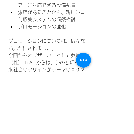
アーに対応できる設備配置
露店があることから、新しいゴ
ミ収集システムの構築検討
プロモーションの強化
プロモーションについては、様々な
意見が出されました。
今回からオブザーバーとして参加の
（株）steAmからは、いのち輝く未
来社会のデザインがテーマの２０２
５年の大阪・関西万博にて、担当パ
ビリオンでの演舞のご提案を頂きま
した。
徳島商業高校では、インターハイ開
会式、全国高等学校総合文化祭で演
舞予定で、また若手を育成し、練習
を通じたプロモーションも検討され
ております。