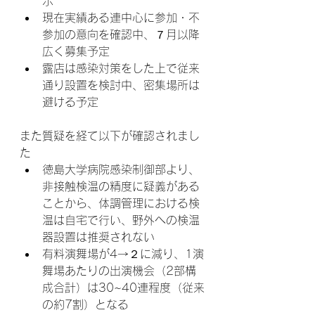
示
現在実績ある連中心に参加・不
参加の意向を確認中、７月以降
広く募集予定
露店は感染対策をした上で従来
通り設置を検討中、密集場所は
避ける予定
また質疑を経て以下が確認されまし
た
徳島大学病院感染制御部より、
非接触検温の精度に疑義がある
ことから、体調管理における検
温は自宅で行い、野外への検温
器設置は推奨されない
有料演舞場が4→２に減り、1演
舞場あたりの出演機会（2部構
成合計）は30~40連程度（従来
の約7割）となる