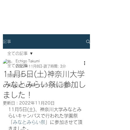
横浜阿波おどりプロジェクト
記事
全ての記事
Echigo Takumi
全ての記事
2022年11月8日
読了時間: 3分
11月5日(土)神奈川大学
開催レポート
みなとみらい祭に参加し
阿波おどり未来へつなぐ実行委員会
ました！
更新日：
2022年11月20日
11月5日(土)、神奈川大学みなとみ
らいキャンパスで行われた学園祭
「
みなとみらい祭
」に参加させて頂
きました。